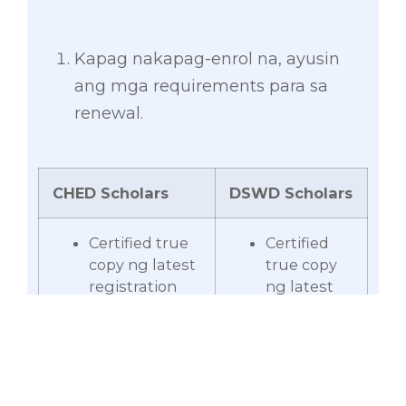
Kapag nakapag-enrol na, ayusin
ang mga requirements para sa
renewal.
CHED Scholars
DSWD Scholars
Certified true
Certified
copy ng latest
true copy
registration
ng latest
card
registration
card
Certified true
Certified
copy ng latest
true copy