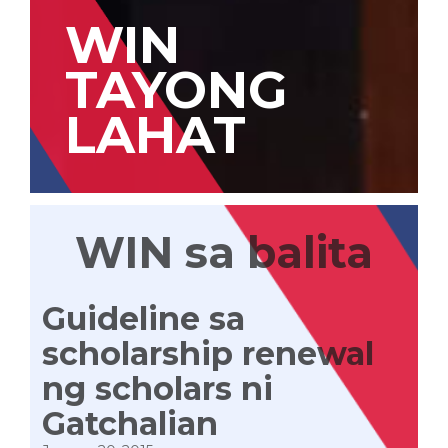
WIN
TAYONG
LAHAT
WIN sa balita
Guideline sa
scholarship renewal
ng scholars ni
Gatchalian