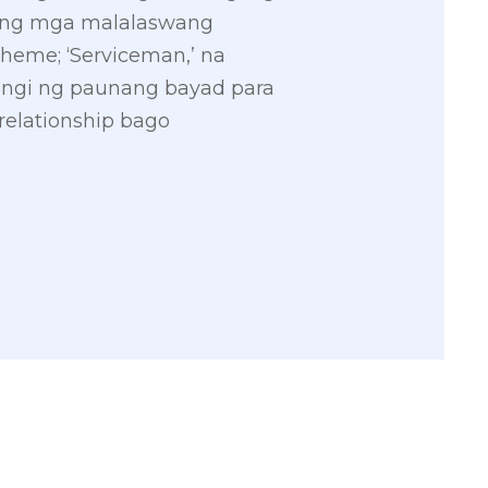
a ng mga malalaswang
cheme; ‘Serviceman,’ na
ingi ng paunang bayad para
 relationship bago