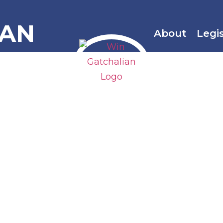
IAN
About
Legi