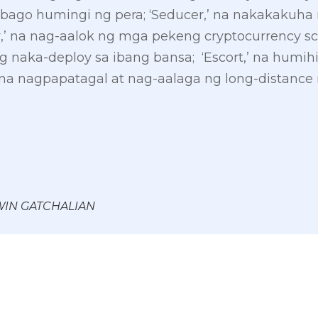
go humingi ng pera; ‘Seducer,’ na nakakakuh
or,’ na nag-aalok ng mga pekeng cryptocurrency s
naka-deploy sa ibang bansa; ‘Escort,’ na humih
,’ na nagpapatagal at nag-aalaga ng long-distance
 WIN GATCHALIAN