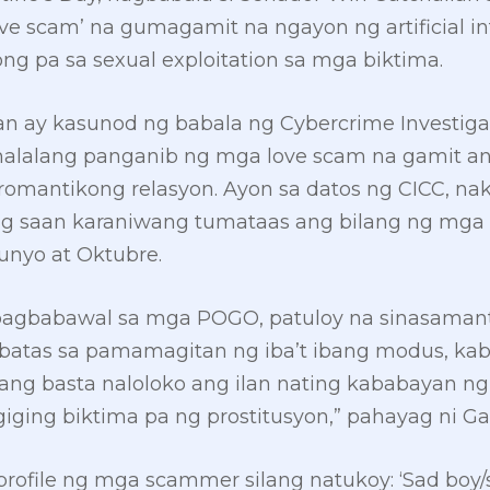
ve scam’ na gumagamit na ngayon ng artificial inte
g pa sa sexual exploitation sa mga biktima.
n ay kasunod ng babala ng Cybercrime Investiga
umalalang panganib ng mga love scam na gamit an
mantikong relasyon. Ayon sa datos ng CICC, nak
ng saan karaniwang tumataas ang bilang ng mga
unyo at Oktubre.
pagbabawal sa mga POGO, patuloy na sinasamant
 batas sa pamamagitan ng iba’t ibang modus, kab
ang basta naloloko ang ilan nating kababayan ng
iging biktima pa ng prostitusyon,” pahayag ni Ga
rofile ng mga scammer silang natukoy: ‘Sad boy/s