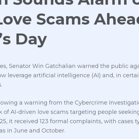
Love Scams Ahea
’s Day
es, Senator Win Gatchalian warned the public aga
 leverage artificial intelligence (AI) and, in certa
.
llowing a warning from the Cybercrime Investigat
k of AI-driven love scams targeting people seeking
5, it received 123 formal complaints, with cases t
 as in June and October.