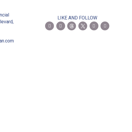
2
ncial
LIKE AND FOLLOW
levard,
ian.com