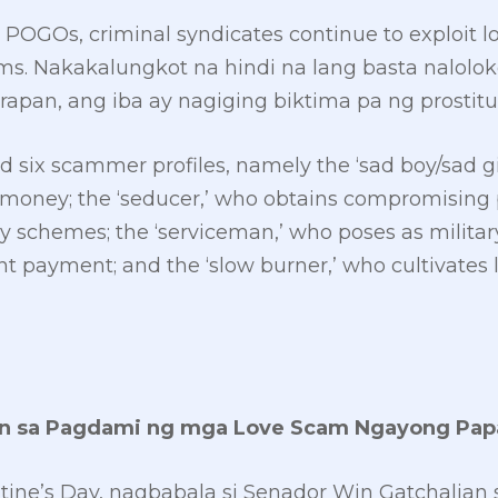
 POGOs, criminal syndicates continue to exploit 
ms. Nakakalungkot na hindi na lang basta nalolo
apan, ang iba ay nagiging biktima pa ng prostitus
d six
scammer profiles, namely the ‘sad boy/sad gi
money; the ‘seducer,’ who obtains compromising ph
y schemes; the ‘serviceman,’ who poses as militar
t payment; and the ‘slow burner,’ who cultivates 
an sa Pagdami ng mga Love Scam Ngayong Papal
ine’s Day, nagbabala si Senador Win Gatchalian 