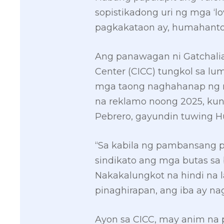
sopistikadong uri ng mga ‘lo
pagkakataon ay, humahanton
Ang panawagan ni Gatchalia
Center (CICC) tungkol sa l
mga taong naghahanap ng ro
na reklamo noong 2025, ku
Pebrero, gayundin tuwing H
“Sa kabila ng pambansang 
sindikato ang mga butas sa
Nakakalungkot na hindi na l
pinaghirapan, ang iba ay nag
Ayon sa CICC, may anim na p