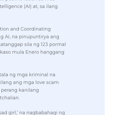
lligence (AI) at, sa ilang
tion and Coordinating
g AI, na pinupuntirya ang
atanggap sila ng 123 pormal
 kaso mula Enero hanggang
ala ng mga kriminal na
ilang ang mga love scam.
 perang kanilang
tchalian.
ad girl,’ na nagbabahagi ng