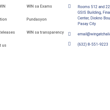
WIN
WIN sa Exams
Rooms 512 and 2
GSIS Building, Fina
Center, Diokno Bou
tion
Pundasyon
Pasay City
Releases
WIN sa transparency
email@wingatchal
(632) 8-551-9223
t us