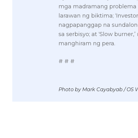
mga madramang problema ba
larawan ng biktima; ‘Invest
nagpapanggap na sundalong 
sa serbisyo; at ‘Slow burner
manghiram ng pera.
# # #
Photo by Mark Cayabyab / OS