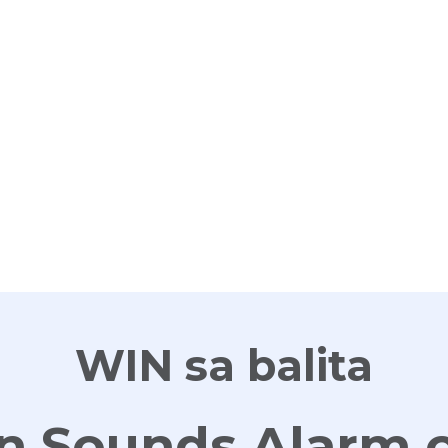
G
WIN sa balita
an Sounds Alarm 