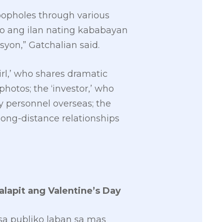
loopholes through various
ko ang ilan nating kababayan
yon,” Gatchalian said.
rl,’ who shares dramatic
otos; the ‘investor,’ who
y personnel overseas; the
long-distance relationships
apit ang Valentine’s Day
sa publiko laban sa mas