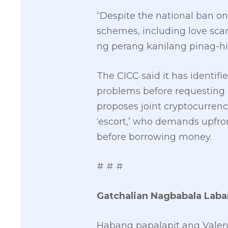
“Despite the national ban on
schemes, including love sca
ng perang kanilang pinag-hir
The CICC said it has identifie
problems before requesting 
proposes joint cryptocurrenc
‘escort,’ who demands upfron
before borrowing money.
# # #
Gatchalian Nagbabala Lab
Habang papalapit ang Valent