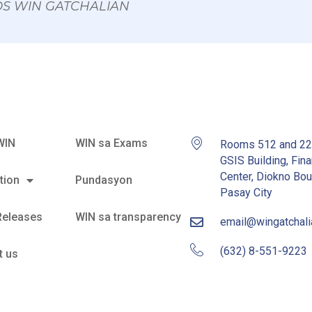
 OS WIN GATCHALIAN
WIN
WIN sa Exams
Rooms 512 and 2
GSIS Building, Fina
Center, Diokno Bou
tion
Pundasyon
Pasay City
Releases
WIN sa transparency
email@wingatchal
(632) 8-551-9223
t us