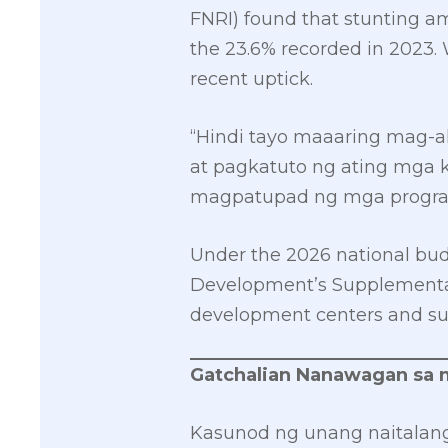
FNRI) found that stunting amo
the 23.6% recorded in 2023. W
recent uptick.
“Hindi tayo maaaring mag-ak
at pagkatuto ng ating mga 
magpatupad ng mga programa
Under the 2026 national budg
Development’s Supplementary
development centers and su
Gatchalian Nanawagan sa m
Kasunod ng unang naitalang