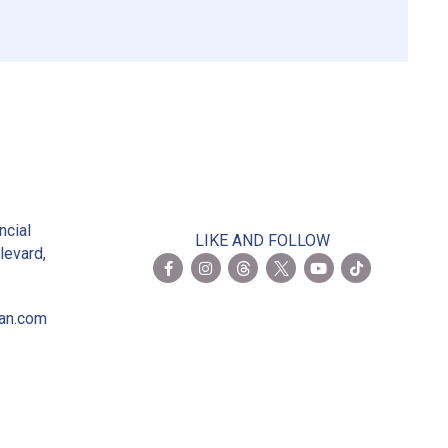
2
ncial
LIKE AND FOLLOW
levard,
ian.com