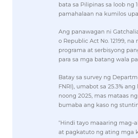
bata sa Pilipinas sa loob n
pamahalaan na kumilos upa
Ang panawagan ni Gatchali
o Republic Act No. 12199, n
programa at serbisyong pa
para sa mga batang wala pa
Batay sa survey ng Departme
FNRI), umabot sa 25.3% ang
noong 2025, mas mataas ng 
bumaba ang kaso ng stunti
“Hindi tayo maaaring mag-ak
at pagkatuto ng ating mga 