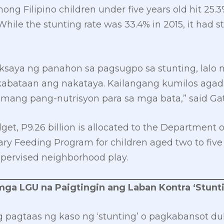
ng Filipino children under five years old hit 25.3
hile the stunting rate was 33.4% in 2015, it had st
saya ng panahon sa pagsugpo sa stunting, lalo n
kabataan ang nakataya. Kailangang kumilos aga
ng pang-nutrisyon para sa mga bata,” said Gat
et, P9.26 billion is allocated to the Department o
 Feeding Program for children aged two to five e
pervised neighborhood play.
ga LGU na Paigtingin ang Laban Kontra ‘Stunt
 pagtaas ng kaso ng ‘stunting’ o pagkabansot du