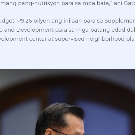
ng pang-nutrisyon para sa mga bata,” ani Gatc
budget, P9.26 bilyon ang inilaan para sa Supplem
are and Development para sa mga batang edad d
velopment center at supervised neighborhood pla