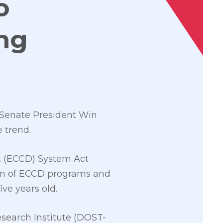
o
ing
s, Senate President Win
 trend.
nt (ECCD) System Act
ion of ECCD programs and
ive years old.
search Institute (DOST-