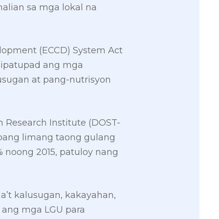
halian sa mga lokal na
elopment (ECCD) System Act
na ipatupad ang mga
sugan at pang-nutrisyon
 Research Institute (DOST-
 pang limang taong gulang
% noong 2015, patuloy nang
a’t kalusugan, kakayahan,
d ang mga LGU para