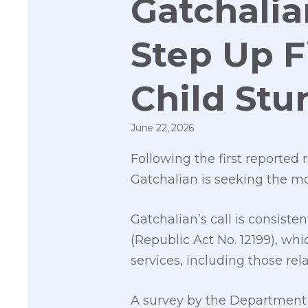
Gatchalia
Step Up F
Child Stu
June 22, 2026
Following the first reported 
Gatchalian is seeking the mo
Gatchalian’s call is consis
(Republic Act No. 12199), w
services, including those rel
A survey by the Department 