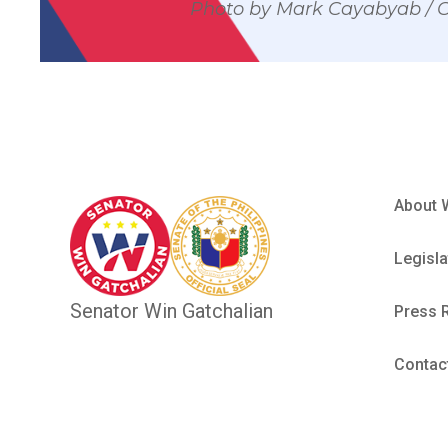
Photo by Mark Cayabyab /
About 
Legisla
Senator Win Gatchalian
Press 
Contac