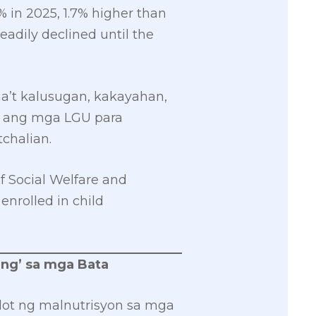
% in 2025, 1.7% higher than
eadily declined until the
a’t kalusugan, kakayahan,
d ang mga LGU para
chalian.
f Social Welfare and
nrolled in child
ing’ sa mga Bata
lot ng malnutrisyon sa mga