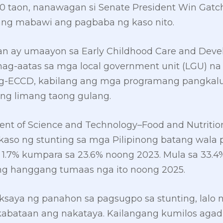
g 10 taon, nanawagan si Senate President Win Gatc
ng mabawi ang pagbaba ng kaso nito.
an ay umaayon sa Early Childhood Care and Dev
a nag-aatas sa mga local government unit (LGU) 
ng-ECCD, kabilang ang mga programang pangkalu
ng limang taong gulang.
nt of Science and Technology–Food and Nutrition
 kaso ng stunting sa mga Pilipinong batang wala
1.7% kumpara sa 23.6% noong 2023. Mula sa 33.4
ng hanggang tumaas nga ito noong 2025.
saya ng panahon sa pagsugpo sa stunting, lalo n
kabataan ang nakataya. Kailangang kumilos aga