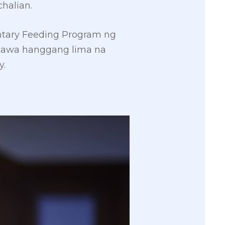
halian.
entary Feeding Program ng
alawa hanggang lima na
y.