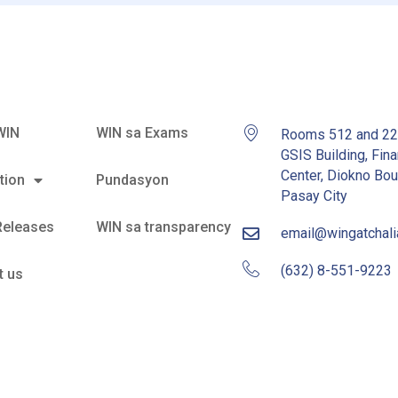
WIN
WIN sa Exams
Rooms 512 and 2
GSIS Building, Fina
Center, Diokno Bou
tion
Pundasyon
Pasay City
Releases
WIN sa transparency
email@wingatchal
(632) 8-551-9223
t us