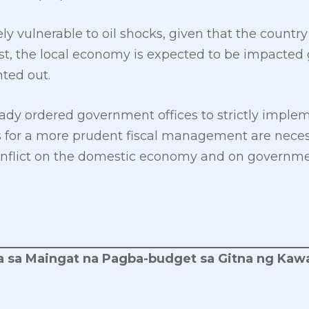
ely vulnerable to oil shocks, given that the count
st, the local economy is expected to be impacted
nted out.
eady ordered government offices to strictly imple
 for a more prudent fiscal management are necess
onflict on the domestic economy and on governme
 sa Maingat na Pagba-budget sa Gitna ng Kawa
a