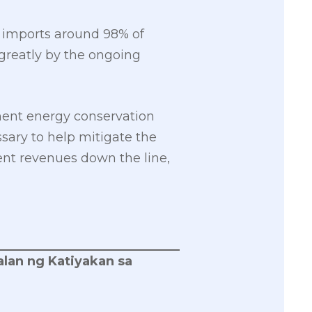
ry imports around 98% of
 greatly by the ongoing
ment energy conservation
ary to help mitigate the
nt revenues down the line,
lan ng Katiyakan sa