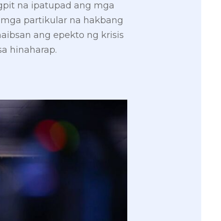
gpit na ipatupad ang mga
g mga partikular na hakbang
ibsan ang epekto ng krisis
sa hinaharap.