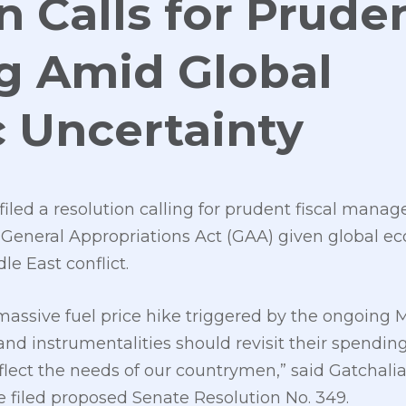
n Calls for Prude
g Amid Global
 Uncertainty
iled a resolution calling for prudent fiscal mana
General Appropriations Act (GAA) given global ec
e East conflict.
massive fuel price hike triggered by the ongoing M
 instrumentalities should revisit their spending p
eflect the needs of our countrymen,” said Gatchalia
 filed proposed Senate Resolution No. 349.