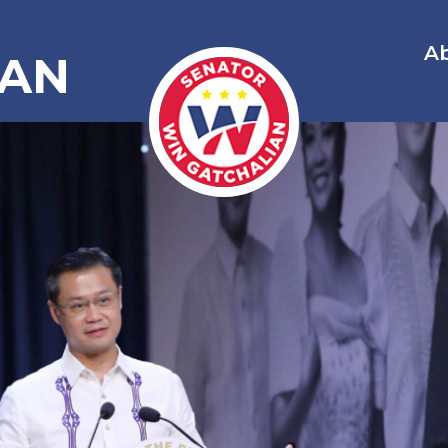
A
IAN