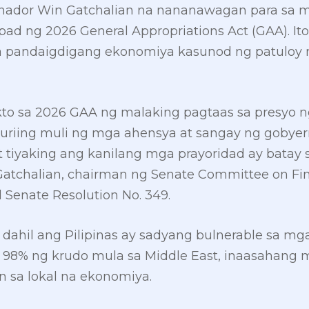
enador Win Gatchalian na nananawagan para sa ma
 ng 2026 General Appropriations Act (GAA). Ito 
’ sa pandaigdigang ekonomiya kasunod ng patuloy
o sa 2026 GAA ng malaking pagtaas sa presyo n
t suriing muli ng mga ahensya at sangay ng goby
 at tiyaking ang kanilang mga prayoridad ay bata
Gatchalian, chairman ng Senate Committee on Fi
Senate Resolution No. 349.
dahil ang Pilipinas ay sadyang bulnerable sa mga 
 98% ng krudo mula sa Middle East, inaasahang 
n sa lokal na ekonomiya.