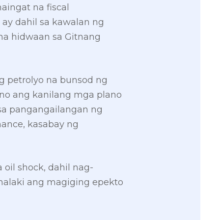
ingat na fiscal
ay dahil sa kawalan ng
 na hidwaan sa Gitnang
g petrolyo na bunsod ng
erno ang kanilang mga plano
y sa pangangailangan ng
nance, kasabay ng
oil shock, dahil nag-
malaki ang magiging epekto