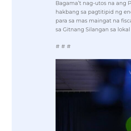
Bagama’t nag-utos na ang 
hakbang sa pagtitipid ng en
para sa mas maingat na fis
sa Gitnang Silangan sa loka
# # #