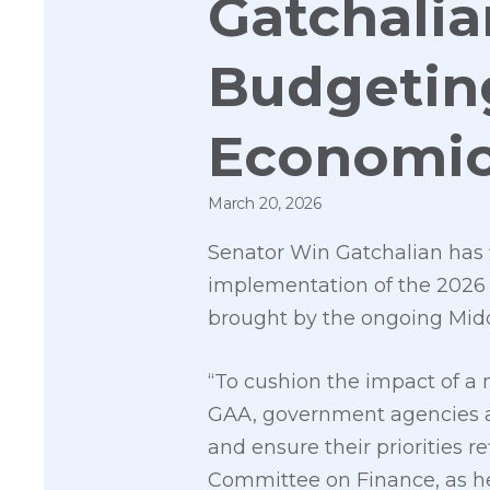
Gatchalia
Budgetin
Economic
March 20, 2026
Senator Win Gatchalian has f
implementation of the 2026 
brought by the ongoing Middl
“To cushion the impact of a 
GAA, government agencies and
and ensure their priorities r
Committee on Finance, as he