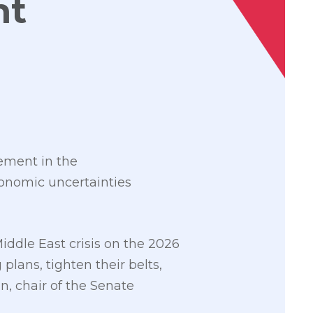
nt
gement in the
onomic uncertainties
iddle East crisis on the 2026
lans, tighten their belts,
n, chair of the Senate