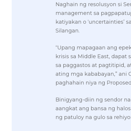
Naghain ng resolusyon si S
management sa pagpapatupad
katiyakan o ‘uncertainties
Silangan.
“Upang mapagaan ang epekt
krisis sa Middle East, dapa
sa paggastos at pagtitipid,
ating mga kababayan,” ani 
paghahain niya ng Proposed 
Binigyang-diin ng sendor na 
aangkat ang bansa ng halos
ng patuloy na gulo sa rehiyo