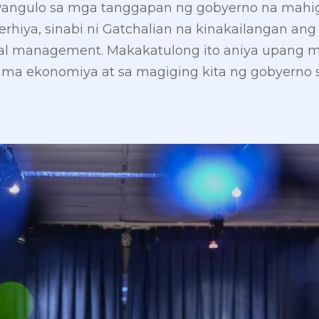
Pangulo sa mga tanggapan ng gobyerno na mahi
erhiya, sinabi ni Gatchalian na kinakailangan an
cal management. Makakatulong ito aniya upang ma
l ma ekonomiya at sa magiging kita ng gobyerno 